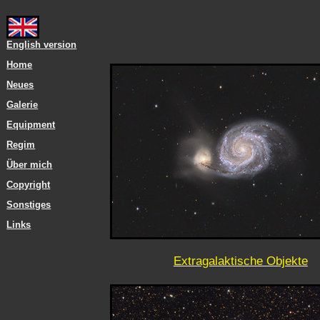
English version
Home
Neues
Galerie
Equipment
Regim
Über mich
Copyright
Sonstiges
Links
Extragalaktische Objekte